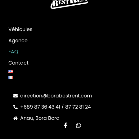
Véhicules
Agence
FAQ
Contact
direction@borabestrent.com
+689 87 36 43 41 / 87 72 81 24
Anau, Bora Bora
F
W
a
h
c
a